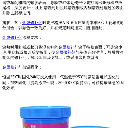
磨或车削粗糙的螺纹表面。导轨或缸体划伤部位要打磨出矩形槽成燕
尾槽，深度要1mm以上;清洗时用脱脂清洗剂或丙酮清洗处理过的表面
并除去残存油污;
施胶工艺：
金属修补剂
时要严格按A:B=6:1(质量将本剂A和固化剂B充
分混合，以颜色一致为好。并在规定时间用完，随用随配。
金属修补剂
涂覆要求：
涂敷时用刮板或胶刀将混合好的
金属修补剂
涂于待修表面，可先涂少
许.用刮板或胶刀反复按压，使
金属修补剂
与基体充分浸润，然后再涂
剩余的修补刑，留出余量以便加工，或采用磨具成型法;
金属修补剂
加温固化：
恒温25℃时固化24h可投入使用，气温低于25℃时需适当延长固化时
间，加热固化可提高涂层性能，80~IOO℃保持3h，可获得最满意的固
化效果;