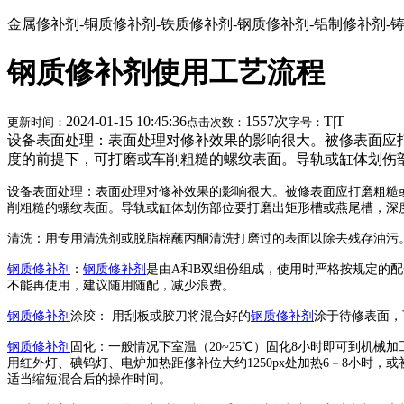
金属修补剂-铜质修补剂-铁质修补剂-钢质修补剂-铝制修补剂-
钢质修补剂使用工艺流程
2024-01-15 10:45:36
1557次
T
|
T
更新时间：
点击次数：
字号：
设备表面处理：表面处理对修补效果的影响很大。被修表面应
度的前提下，可打磨或车削粗糙的螺纹表面。导轨或缸体划伤部
设备表面处理：表面处理对修补效果的影响很大。被修表面应打磨粗糙
削粗糙的螺纹表面。导轨或缸体划伤部位要打磨出矩形槽或燕尾槽，深度
清洗：用专用清洗剂或脱脂棉蘸丙酮清洗打磨过的表面以除去残存油污
钢质修补剂
：
钢质修补剂
是由A和B双组份组成，使用时严格按规定的配合
不能再使用，建议随用随配，减少浪费。
钢质修补剂
涂胶： 用刮板或胶刀将混合好的
钢质修补剂
涂于待修表面，
钢质修补剂
固化：一般情况下室温（20~25℃）固化8小时即可到机械
用红外灯、碘钨灯、电炉加热距修补位大约1250px处加热6－8小时
适当缩短混合后的操作时间。