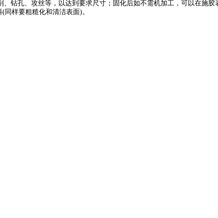
削、钻孔、攻丝等，以达到要求尺寸；固化后如不需机加工，可以在施胶
料(同样要粗糙化和清洁表面)。