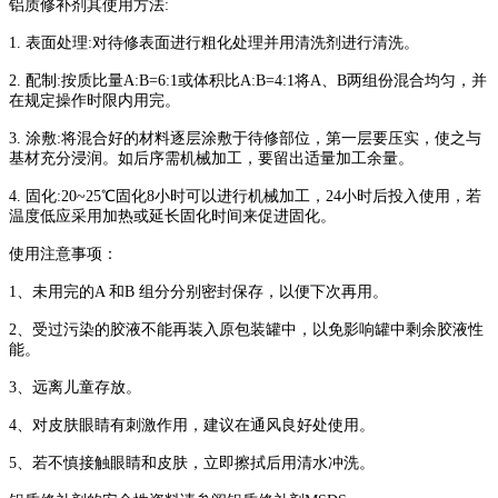
铝质修补剂其使用方法:
1. 表面处理:对待修表面进行粗化处理并用清洗剂进行清洗。
2. 配制:按质比量A:B=6:1或体积比A:B=4:1将A、B两组份混合均匀，并
在规定操作时限内用完。
3. 涂敷:将混合好的材料逐层涂敷于待修部位，第一层要压实，使之与
基材充分浸润。如后序需机械加工，要留出适量加工余量。
4. 固化:20~25℃固化8小时可以进行机械加工，24小时后投入使用，若
温度低应采用加热或延长固化时间来促进固化。
使用注意事项：
1、未用完的A 和B 组分分别密封保存，以便下次再用。
2、受过污染的胶液不能再装入原包装罐中，以免影响罐中剩余胶液性
能。
3、远离儿童存放。
4、对皮肤眼睛有刺激作用，建议在通风良好处使用。
5、若不慎接触眼睛和皮肤，立即擦拭后用清水冲洗。