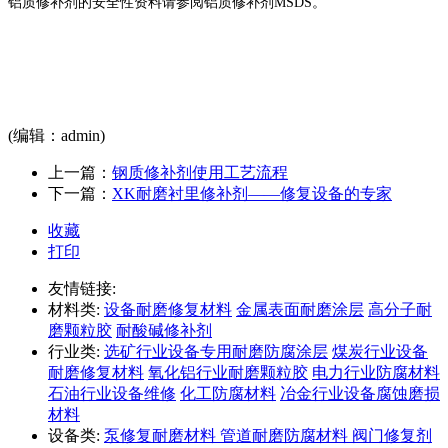
铝质修补剂的安全性资料请参阅铝质修补剂MSDS。
(编辑：admin)
上一篇：
钢质修补剂使用工艺流程
下一篇：
XK耐磨衬里修补剂——修复设备的专家
收藏
打印
友情链接:
材料类:
设备耐磨修复材料
金属表面耐磨涂层
高分子耐
磨颗粒胶
耐酸碱修补剂
行业类:
选矿行业设备专用耐磨防腐涂层
煤炭行业设备
耐磨修复材料
氧化铝行业耐磨颗粒胶
电力行业防腐材料
石油行业设备维修
化工防腐材料
冶金行业设备腐蚀磨损
材料
设备类:
泵修复耐磨材料
管道耐磨防腐材料
阀门修复剂